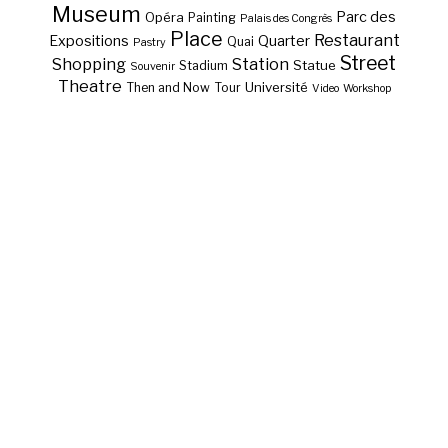
Museum
Parc des
Opéra
Painting
Palais des Congrès
Place
Restaurant
Expositions
Quarter
Quai
Pastry
Street
Shopping
Station
Statue
Stadium
Souvenir
Theatre
Université
Then and Now
Tour
Video
Workshop