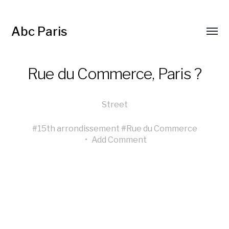
Abc Paris
Rue du Commerce, Paris ?
Street
#
15th arrondissement
#
Rue du Commerce
•
Add Comment