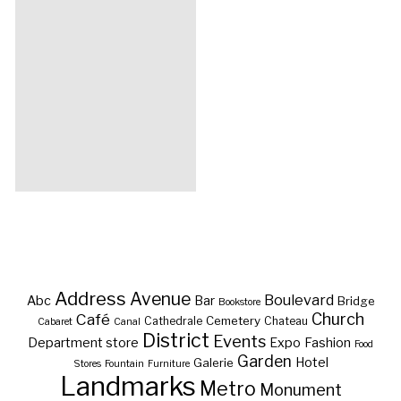
Address
Avenue
Boulevard
Abc
Bar
Bridge
Bookstore
Café
Church
Cemetery
Cathedrale
Chateau
Cabaret
Canal
District
Events
Department store
Expo
Fashion
Food
Garden
Hotel
Galerie
Stores
Fountain
Furniture
Landmarks
Metro
Monument